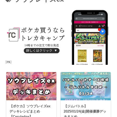
【ポケカ】ソウブレイズex
【ジムバトル】
デッキレシピまとめ
2025/01/24(金)開催優勝デッ
【Ceruledge】
キまとめ